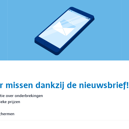
r missen dankzij de nieuwsbrief!
tie over onderbrekingen
eke prijzen
schermen